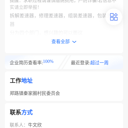
提醒：求职过程请谨慎缴纳费用，严防诈骗!若信息不
实请立即举报！
拆解差速器，修理差速器，组装差速器，包装差速
器
分为四个部门，感兴趣的可以面议
工作时间早上7点到下午6点
查看全部
不提供住宿，中午管一顿饭
薪资面议
100%
企业简历查看率:
最近登录:
超过一周
收起
工作
地址
郑路镇秦家圈村民委员会
联系
方式
联系人：
牛文欣